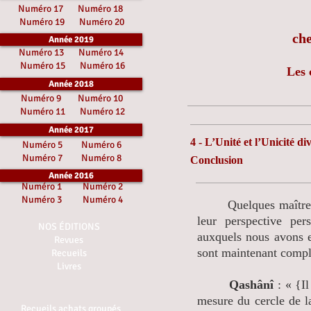
Numéro 17
Numéro 18
Numéro 19
Numéro 20
ch
Année 2019
Numéro 13
Numéro 14
Numéro 15
Numéro 16
Les 
Année 2018
Numéro 9
Numéro 10
Numéro 11
Numéro 12
Année 2017
4 - L’Unité et l’Unicité di
Numéro 5
Numéro 6
Numéro 7
Numéro 8
Conclusion
Année 2016
Numéro 1
Numéro 2
Numéro 3
Numéro 4
Quelques maîtres akb
leur perspective per
NOS ÉDITIONS
auxquels nous avons 
Revues
sont maintenant complé
Recueils
Livres
Qashânî
: « {I
mesure du cercle de la
Recueils achats groupés