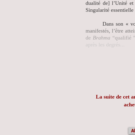
dualité de] l’Unité e
Singularité essentielle
Dans son « voyage d
manifestés, l’être atte
de
Brahma
“qualifié ”
après les degrés...
La suite de cet a
ache
A