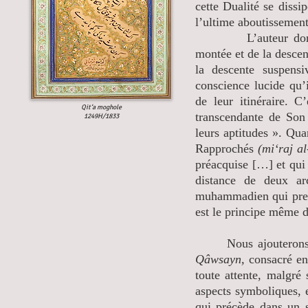
cette Dualité se dissi
l’ultime aboutissement
L’auteur donne lui 
montée et de la descen
la descente suspens
conscience lucide qu’
de leur itinéraire. 
Qit‘a moghole
transcendante de Son
1249H/1833
leurs aptitudes ». Qu
Rapprochés
(mi‘raj a
préacquise […] et qui 
distance de deux ar
muhammadien qui pren
est le principe même 
Nous ajouterons à ce
Qâwsayn,
consacré en 
toute attente, malgré 
aspects symboliques, e
qui précède dans un s