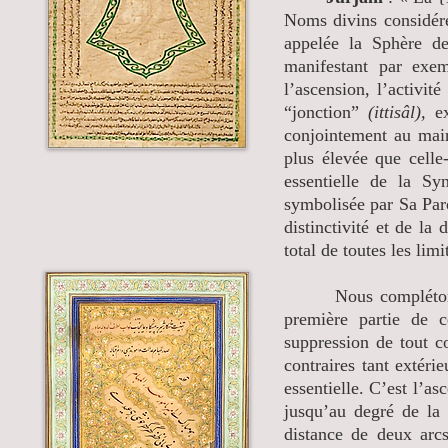
Noms divins considéré
appelée la Sphère de
manifestant par exe
l’ascension, l’activité
“jonction”
(ittisâl),
ex
conjointement au maint
plus élevée que celle-
essentielle de la Sy
symbolisée par Sa Paro
distinctivité et de la
total de toutes les limi
Nous complétons ici
première partie de 
suppression de tout c
contraires tant extérie
essentielle. C’est l’a
jusqu’au degré de la 
distance de deux arcs