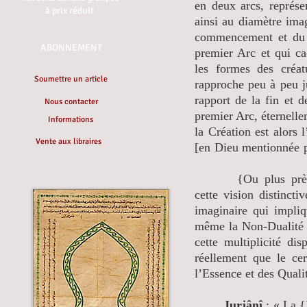
en deux arcs, représen
à prix réduit
ainsi au diamètre imag
commencement et du
ABONNEMENT
premier Arc et qui cac
les formes des créat
Soumettre un article
rapproche peu à peu j
rapport de la fin et 
Nous contacter
premier Arc, éternelle
Informations
la Création est alors 
Vente aux libraires
[en Dieu mentionnée pl
{Ou plus près} qu
cette vision distincti
imaginaire qui impliq
même la Non-Dualité
cette multiplicité dis
réellement que le cer
l’Essence et des Quali
Jurjânî
: « La {