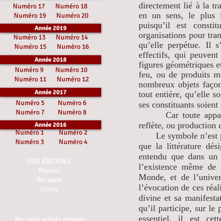
directement lié à la t
Numéro 17
Numéro 18
en un sens, le plus i
Numéro 19
Numéro 20
puisqu’il est const
Année 2019
organisations pour tran
Numéro 13
Numéro 14
qu’elle perpétue. Il 
Numéro 15
Numéro 16
effectifs, qui peuvent
Année 2018
figures géométriques et
Numéro 9
Numéro 10
feu, ou de produits mo
Numéro 11
Numéro 12
nombreux objets façon
Année 2017
tout entière, qu’elle s
Numéro 5
Numéro 6
ses constituants soien
Numéro 7
Numéro 8
Car toute apparence
reflète, ou production 
Année 2016
Numéro 1
Numéro 2
Le symbole n’est pas 
Numéro 3
Numéro 4
que la littérature dé
entendu que dans un s
NOS ÉDITIONS
l’existence même de 
Revues
Monde, et de l’univer
Recueils
l’évocation de ces réal
Livres
divine et sa manifesta
qu’il participe, sur le 
essentiel, il est ce
Recueils achats groupés