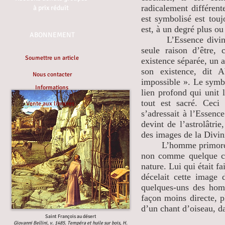
radicalement différente
à prix réduit
est symbolisé est touj
est, à un degré plus ou
ABONNEMENT
L’Essence divine con
seule raison d’être,
Soumettre un article
existence séparée, un a
son existence, dit 
Nous contacter
impossible ». Le symbo
Informations
lien profond qui unit 
tout est sacré. Ceci
Vente aux libraires
s’adressait à l’Essenc
devint de l’astrolâtr
des images de la Divini
L’homme primordial a
non comme quelque ch
nature. Lui qui était f
décelait cette image
quelques-uns des hom
façon moins directe, pl
d’un chant d’oiseau, 
Saint François au désert
Giovanni Bellini, v. 1485. Tempéra et huile sur bois, H.