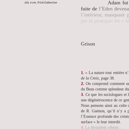
Adam fut chassé du
124, 4 cm. Frick Collection
fuite de
l’Eden devenai
l’intérieur, masquant
par là pourquoi les « 
Je
Grison
1.
« La nature tout entière n
de la Croix,
page 38.
2.
On comprend comment un ar
du Beau comme splendeur du V
3.
Ce que les sociologues et l
une dégénérescence de ce genre
Nous pensons ainsi au culte d
de R. Guénon, qu’il n’y a pl
l’Essence profonde des créatur
surface » le leur interdit.
4.
La Jérusalem céleste...