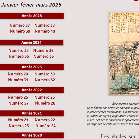
Janvier-févier-mars 2026
Année 2025
Numéro 37
Numéro 38
Numéro 39
Numéro 40
Année 2024
Numéro 33
Numéro 34
Numéro 35
Numéro 36
Année 2023
Numéro 29
Numéro 30
Numéro 31
Numéro 32
Année 2022
Numéro 25
Numéro 26
Numéro 27
Numéro 28
(une section du roule
Dans l’ancienne peinture chinoise le pei
quatre thèmes traditionnels, à savoir le 
Année 2021
pluralité de sujets, la peinture chinoise
Numéro 21
Numéro 22
outre, cet art se caractérise également p
passages et de réflexions. Cette fusion d
Numéro 23
Numéro 24
Année 2020
Les études sur le s