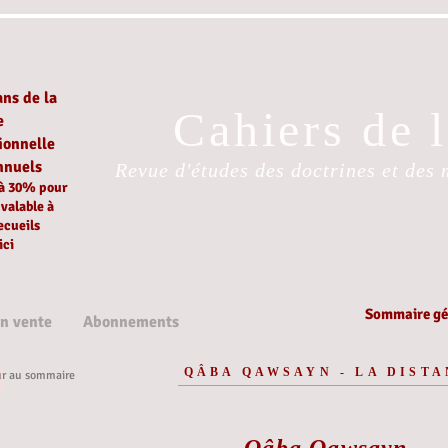
ans de la
Cahiers de 
e
ionnelle
nnuels
Revue d'études des doctrines et des 
 à 30%
pour
é
valable à
ecueils
ici
Sommaire gén
en vente
Abonnements
QÂBA QAWSAYN - LA DISTA
ur au sommaire