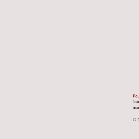
Pou
Jea
mar
©