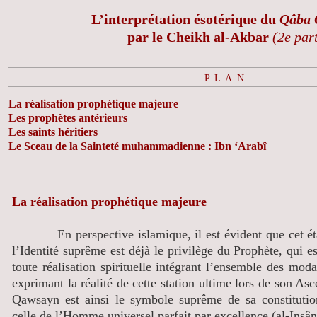
L’interprétation ésotérique du
Qâba
par le Cheikh al-Akbar
(2e par
PLAN
La réalisation prophétique majeure
Les prophètes antérieurs
Les saints héritiers
Le Sceau de la Sainteté muhammadienne : Ibn ‘Arabî
La réalisation prophétique majeure
En perspective islamique, il est évident que cet éta
l’Identité suprême est déjà le privilège du Prophète, qui e
toute réalisation spirituelle intégrant l’ensemble des moda
exprimant la réalité de cette station ultime lors de son As
Qawsayn est ainsi le symbole suprême de sa constitutio
celle de l’Homme universel parfait par excellence (al-Insâ