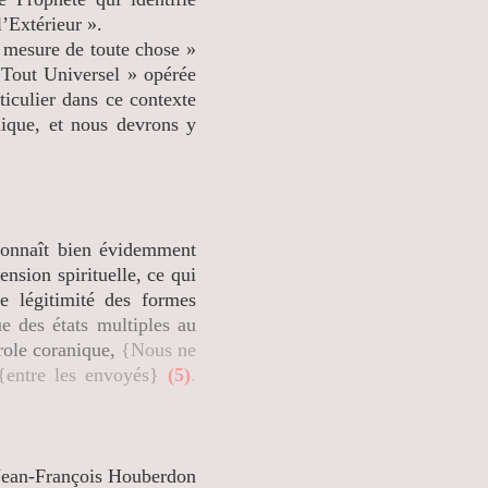
’Extérieur ».
mesure de toute chose »
Tout Universel » opérée
iculier dans ce contexte
ique, et nous devrons y
naît bien évidemment
ension spirituelle, ce qui
e légitimité des formes
que des états multiples au
role coranique,
{Nous ne
 {entre les envoyés}
(5)
.
Jean-François Houberdon