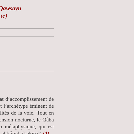
 Qawsayn
tie)
t d’accomplissement de
st l’archétype éminent de
lités de la voie. Tout en
cension nocturne, le Qâba
n métaphysique, qui est
n al-kâmil al-akmal)
(1)
.