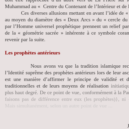
Muhammad au « Centre du Contenant de l’Intérieur et de l
Ces diverses allusions mettant en avant l’idée de « 
au moyen du diamètre des « Deux Arcs » du « cercle du 
par l’Homme universel prophétique prennent un relief part
de la « géométrie sacrée » inhérente à ce symbole coran
revenir par la suite.
Les prophètes antérieurs
Nous avons vu que la tradition islamique recon
l’Identité suprême des prophètes antérieurs lors de leur asc
est une manière d’affirmer le principe de validité et d
traditionnelles et de leurs moyens de réalisation
initiati
plus haut degré. De ce point de vue, conformément à la Pa
faisons pas de différence entre eux (les prophètes)}, ni
Mais simultanément, selon un autre point de vue ...