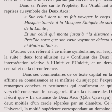
Dans sa Prière sur le Prophète, Ibn ‘Arabî fait ains
reprises au symbole des Deux Arcs :
« Sur celui dont tu as fait voyager le corps 
Mosquée Sacrée à la Mosquée Éloignée de sorte 
de la Limite ;
Et sur celui qui monta jusqu’à “la distance
Près”
de sorte que son cœur voyant se délecta p
ni Matin ni Soir ».
D’autres vers réfèrent à ce même symbolisme, sur lesque
la suite : deux font allusion au « Confluent des Deux
interprétation relative à l’Unité et l’Unicité, et un der
central et de la circonférence.
Dans ses commentaires de ce texte capital en la m
affirme sa connaissance et sa maîtrise du sujet par l’expr
remarques concises et pertinentes qui confirment ce q
vers cité concernant le passage relatif à « la distance des
il écrit que « La distance de Deux Arcs (Qâba Qawsayn) 
deux moitiés d’un cercle séparées par un diamètre. Ce c
Universel, la moitié supérieure correspondant au domaine p