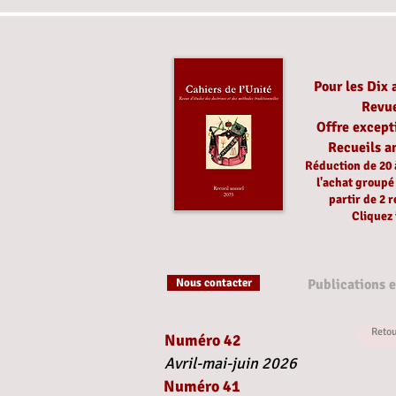
Pour les Dix 
Revu
Offre except
Recueils a
Réduction
de 20
l'achat group
partir
de 2 r
Cliquez 
Nous contacter
Publications 
Reto
Numéro 42
Avril-mai-juin 2026
Numéro 41