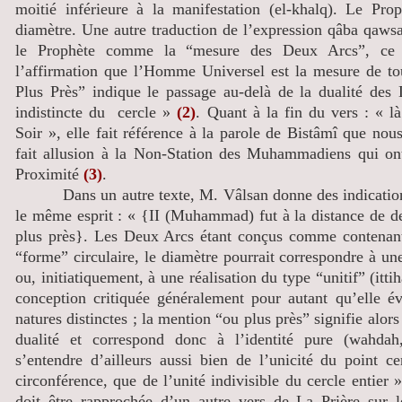
moitié inférieure à la manifestation (el-khalq). Le Prop
diamètre. Une autre traduction de l’expression qâba qaws
le Prophète comme la “mesure des Deux Arcs”, ce
l’affirmation que l’Homme Universel est la mesure de to
Plus Près” indique le passage au-delà de la dualité des
indistincte du cercle »
(2)
. Quant à la fin du vers : « l
Soir », elle fait référence à la parole de Bistâmî que nous
fait allusion à la Non-Station des Muhammadiens qui ont 
Proximité
(3)
.
Dans un autre texte, M. Vâlsan donne des indication
le même esprit : « {II (Muhammad) fut à la distance de de
plus près}. Les Deux Arcs étant conçus comme contenant
“forme” circulaire, le diamètre pourrait correspondre à une
ou, initiatiquement, à une réalisation du type “unitif” (itti
conception critiquée généralement pour autant qu’elle é
natures distinctes ; la mention “ou plus près” signifie alor
dualité et correspond donc à l’identité pure (wahdah
s’entendre d’ailleurs aussi bien de l’unicité du point ce
circonférence, que de l’unité indivisible du cercle entier 
doit être rapprochée d’un autre vers de La Prière sur l