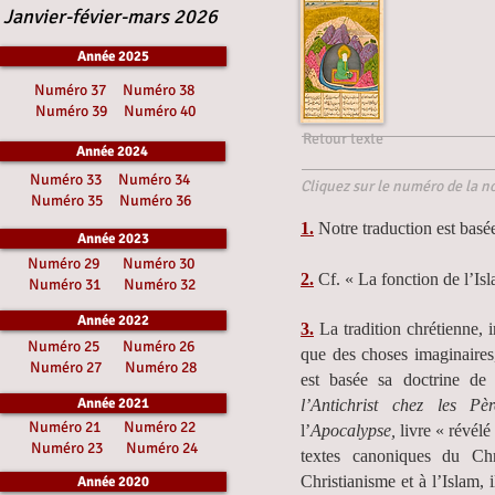
Janvier-févier-mars 2026
Année 2025
Numéro 37
Numéro 38
Numéro 39
Numéro 40
Retour texte
Année 2024
Numéro 33
Numéro 34
Cliquez sur le numéro de la no
Numéro 35
Numéro 36
1.
Notre traduction est basé
Année 2023
Numéro 29
Numéro 30
2.
Cf. « La fonction de l’Isl
Numéro 31
Numéro 32
Année 2022
3.
La tradition chrétienne,
Numéro 25
Numéro 26
que des choses imaginaires
Numéro 27
Numéro 28
est basée sa doctrine de 
Année 2021
l’Antichrist chez les Pèr
Numéro 21
Numéro 22
l’
Apocalypse,
livre « révélé
Numéro 23
Numéro 24
textes canoniques du Ch
Christianisme et à l’Islam, 
Année 2020