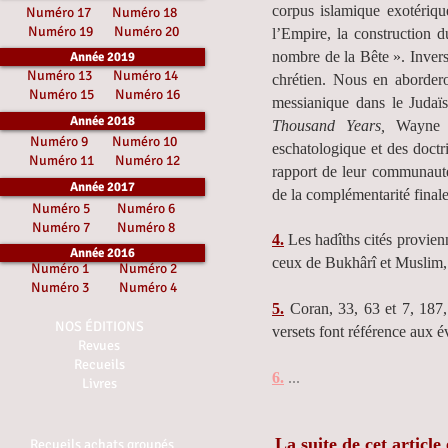
corpus islamique exotériqu
Numéro 17
Numéro 18
Numéro 19
Numéro 20
l’Empire, la construction 
nombre de la Bête ». Invers
Année 2019
Numéro 13
Numéro 14
chrétien. Nous en abordero
Numéro 15
Numéro 16
messianique dans le Judaï
Année 2018
Thousand Years,
Wayne St
Numéro 9
Numéro 10
eschatologique et des doctr
Numéro 11
Numéro 12
rapport de leur communauté 
Année 2017
de la complémentarité finale
Numéro 5
Numéro 6
Numéro 7
Numéro 8
4.
Les hadîths cités provien
Année 2016
ceux de Bukhârî et Muslim, d
Numéro 1
Numéro 2
Numéro 3
Numéro 4
5.
Coran, 33, 63 et 7, 187,
NOS ÉDITIONS
versets font référence aux é
Revues
Recueils
6.
...
Livres
La suite de cet articl
Recueils achats groupés