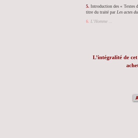
5.
Introduction des « Textes 
titre du traité par
Les actes d
6.
L’Homme ...
L
’intégralité
de cet
ache
A