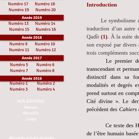
Numéro 17
Numéro 18
Introduction
Numéro 19
Numéro 20
Année 2019
Le symbolisme de
Numéro 13
Numéro 14
traduction d’un autre 
Numéro 15
Numéro 16
Qadîr
(1)
. À la suite d
Année 2018
Numéro 9
Numéro 10
son exposé par divers a
Numéro 11
Numéro 12
trois compléments succ
Année 2017
Le premier de ces 
Numéro 5
Numéro 6
transcendant et permane
Numéro 7
Numéro 8
distinctif dans sa fo
Année 2016
Numéro 1
Numéro 2
modalités et degrés ex
Numéro 3
Numéro 4
prend surtout en compt
Cité divine ». Le de
NOS ÉDITIONS
Revues
précédent des
Cahiers 
Recueils
Livres
Ce texte des H
de l’être humain basée 
Recueils achats groupés