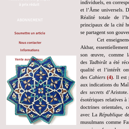
individuels, en corresp
à prix réduit
et l’Âme universels. D
Réalité totale de l’
ABONNEMENT
principaux de la cité h
se partagent son gouve
Soumettre un article
Cet enseignement de
Nous contacter
Akbar, essentiellemen
Informations
son œuvre, comme la
Vente aux libraires
des
Tadbirât
a été réc
qualité et l’intérêt 
des
Cahiers
(4)
. Il es
aux indications du Maît
des secrets
d’Aristote.
ésotériques relatives à
doctrines orientales,
avec La
République
de
musulmans comme Farâb