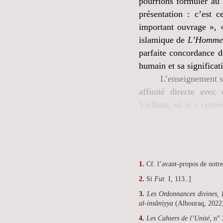
pourrions formuler au 
présentation : c’est 
important ouvrage », «
islamique de
L’Homme e
parfaite concordance de
humain et sa significat
L’enseignement sp
affinité directe ave
Vêdânta, où le « centre 
1
.
Cf. l’avant-propos de notre
2.
Si
Fut.
I, 113..]
3.
Les Ordonnances divines, 
al-insâniyya
(Albouraq, 2022
4
.
Les Cahiers de l’Unité,
n° 