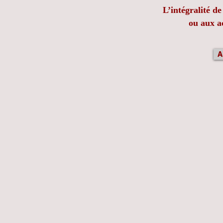
L
’intégralité
de 
ou aux a
A