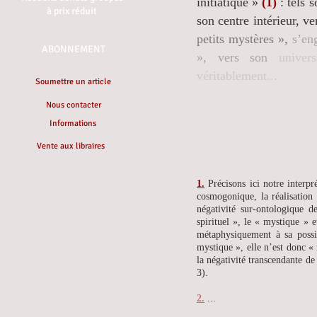
initiatique »
(1)
: tels s
à prix réduit
son centre intérieur, ve
petits mystères »,
s’en
ABONNEMENT
», vers son
univer
véritablement...
Soumettre un article
Nous contacter
Informations
Vente aux libraires
1.
Précisons ici notre interp
cosmogonique, la réalisation 
négativité sur-ontologique d
spirituel », le « mystique » 
métaphysiquement à sa possibi
mystique », elle n’est donc «
la négativité transcendante de
3).
2.
...