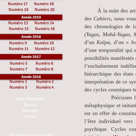
Numéro 17
Numéro 18
Numéro 19
Numéro 20
À la suite des article
Année 2019
des
Cahiers,
nous voudr
Numéro 13
Numéro 14
des chronologies de la
Numéro 15
Numéro 16
(Yugas, Mahâ-Yugas, 
Année 2018
d’un
Kalpa,
d’un « J
Numéro 9
Numéro 10
Numéro 11
Numéro 12
d’une temporalité qui 
Année 2017
possibilités manifestés
Numéro 5
Numéro 6
l’enchaînement indéfin
Numéro 7
Numéro 8
hiérarchique des états 
Année 2016
interprétation de ce sy
Numéro 1
Numéro 2
Numéro 3
Numéro 4
des cycles cosmiques t
Précisons l’horizon
NOS ÉDITIONS
Revues
métaphysique et initiat
Recueils
est en effet de consti
Livres
l’être individuel vers
psychique. Cycles cos
Recueils achats groupés