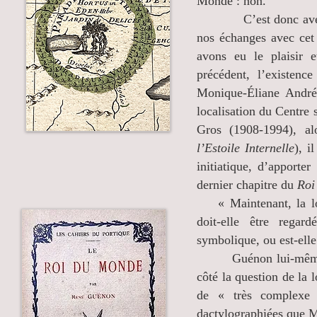
Monde : non.
C’est donc avec bea
nos échanges avec cet
avons eu le plaisir 
précédent, l’existen
Monique-Éliane André
localisation du Centre 
Gros (1908-1994), al
l’Estoile Internelle
), i
initiatique, d’apport
dernier chapitre du
Roi
« Maintenant, la loc
doit-elle être rega
symbolique, ou est-elle 
Guénon lui-même avai
côté la question de la l
de « très complexe
dactylographiées que M