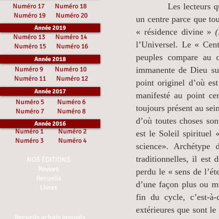
Les lecteurs 
Numéro 17
Numéro 18
Numéro 19
Numéro 20
un centre parce que tout
Année 2019
« résidence divine »
Numéro 13
Numéro 14
l’Universel. Le « Cen
Numéro 15
Numéro 16
peuples compare au c
Année 2018
Numéro 9
Numéro 10
immanente de Dieu sur
Numéro 11
Numéro 12
point originel d’où es
Année 2017
manifesté au point cen
Numéro 5
Numéro 6
toujours présent au sein
Numéro 7
Numéro 8
d’où toutes choses son
Année 2016
Numéro 1
Numéro 2
est le Soleil spirituel
Numéro 3
Numéro 4
science». Archétype d
traditionnelles, il est
NOS ÉDITIONS
Revues
perdu le « sens de l’éte
Recueils
d’une façon plus ou m
Livres
fin du cycle, c’est-à
extérieures que sont le
Recueils achats groupés