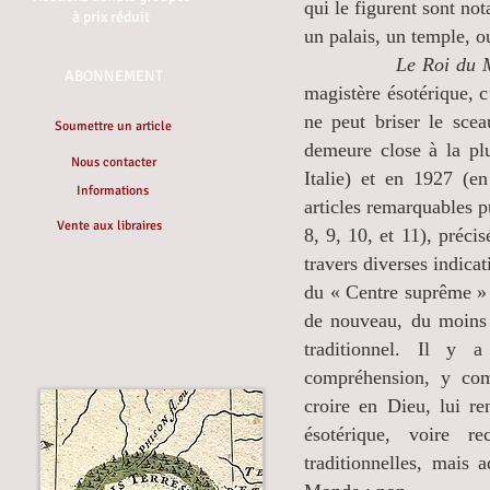
qui le figurent sont not
à prix réduit
un palais, un temple, o
Le Roi du 
ABONNEMENT
magistère ésotérique, c
ne peut briser le scea
Soumettre un article
demeure close à la pl
Nous contacter
Italie) et en 1927 (en
Informations
articles remarquables p
Vente aux libraires
8, 9, 10, et 11), préci
travers diverses indicat
du « Centre suprême » 
de nouveau, du moins 
traditionnel. Il y 
compréhension, y comp
croire en Dieu, lui re
ésotérique, voire re
traditionnelles, mais