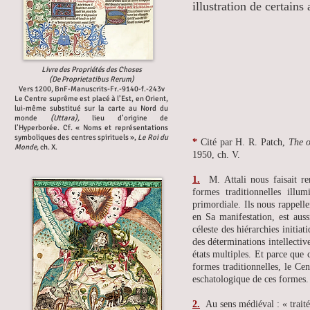
illustration de certains
Livre des Propriétés des Choses
(De Proprietatibus Rerum)
Vers 1200, BnF-Manuscrits-Fr.-9140-f.-243v
Le Centre suprême est placé à l’Est, en Orient,
lui-même substitué sur la carte au Nord du
monde
(Uttara),
lieu d’origine de
l’Hyperborée. Cf. « Noms et représentations
symboliques des centres spirituels »,
Le Roi du
*
Cité par H. R. Patch,
The o
Monde,
ch. X.
1950, ch. V.
1.
M. Attali nous faisait r
formes traditionnelles illu
primordiale. Ils nous rappell
en Sa manifestation, est au
céleste des hiérarchies initia
des déterminations intellective
états multiples. Et parce que 
formes traditionnelles, le Ce
eschatologique de ces formes.
2.
Au sens médiéval : « traité