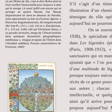
Là est l’Arbre de Vie, c’est-à-dire l’Arbre dont le
S’il s’agit d’un témo
fruit confère l’immortalité pour toujours à celui
qui le mange. Là aussi jaillit une source qui se
illustration d’un chem
partage en quatre fleuves. Ces fleuves
disparaissent en terre en dessous du Paradis,
témoigne du rôle opé
mais reparaissent au loin en d’autres régions. »
(Honorius Augustodunensis,
De imagine mundi
aujourd’hui ne pourront
libri tres
PL. 172 L, I col. 121 et s, Elucidarium,
On se souvient que
P. L. 172 col. 1109, cité par Christiane Deluz, «
Le paradis terrestre, image de l’Orient lointain
1938), le spécialiste 
dans quelques documents géographiques
médiévaux »,
Images et signes de l’Orient dans
dans
Les légendes ép
l’Occident médiéval,
Presses universitaires de
Provence, 1982)
(Paris, 1908-1913), «
sanctuaires qui en mar
ajoutait que « l’on po
d’une multitude de lég
presque toujours mécon
récits de ce genre pouva
aux autres ; chacun 
intellectuelle, et que
ainsi qu’il arrive pou
propose aujourd’hui 