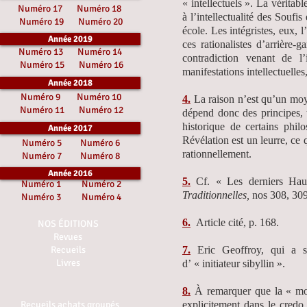
« intellectuels ». La véritabl
Numéro 17
Numéro 18
à l’intellectualité des Soufi
Numéro 19
Numéro 20
école. Les intégristes, eux, 
Année 2019
ces rationalistes d’arrière-
Numéro 13
Numéro 14
contradiction venant de l’
Numéro 15
Numéro 16
manifestations intellectuelle
Année 2018
Numéro 9
Numéro 10
4.
La raison n’est qu’un moye
Numéro 11
Numéro 12
dépend donc des principes, t
historique de certains phi
Année 2017
Révélation est un leurre, ce 
Numéro 5
Numéro 6
rationnellement.
Numéro 7
Numéro 8
Année 2016
5.
Cf. « Les derniers Hau
Numéro 1
Numéro 2
Traditionnelles,
nos 308, 309
Numéro 3
Numéro 4
6.
Article cité, p. 168.
NOS ÉDITIONS
Revues
Recueils
7.
Eric Geoffroy, qui a s
Livres
d’ « initiateur sibyllin ».
8.
À remarquer que la « mo
Recueils achats groupés
explicitement dans le credo