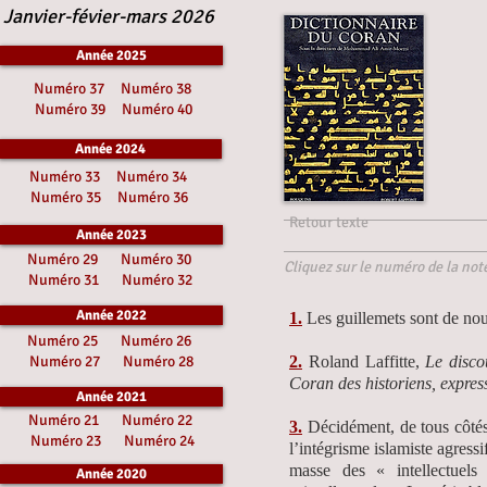
Janvier-févier-mars 2026
Année 2025
Numéro 37
Numéro 38
Numéro 39
Numéro 40
Année 2024
Numéro 33
Numéro 34
Numéro 35
Numéro 36
Retour texte
Année 2023
Numéro 29
Numéro 30
Cliquez sur le numéro de la note
Numéro 31
Numéro 32
Année 2022
1.
Les guillemets sont de nou
Numéro 25
Numéro 26
Numéro 27
Numéro 28
2.
Roland Laffitte,
Le disco
Coran des historiens, expres
Année 2021
Numéro 21
Numéro 22
3.
Décidément, de tous côtés,
Numéro 23
Numéro 24
l’intégrisme islamiste agressi
masse des « intellectuel
Année 2020