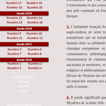
Numéro 17
Numéro 18
l’orientalisme et des scien
Numéro 19
Numéro 20
peu près constante en Fr
Année 2019
époque.
Numéro 13
Numéro 14
Numéro 15
Numéro 16
3.
L’indianiste français Je
Année 2018
anglo-indiens de notre 
Numéro 9
Numéro 10
européenne qui en faisai
Numéro 11
Numéro 12
humain dans sa plénitude,
Année 2017
classique européenne en 
Numéro 5
Numéro 6
Numéro 7
Numéro 8
connaissances philolog
foisonnement de citations
Année 2016
Numéro 1
Numéro 2
anciennes et modernes, et
Numéro 3
Numéro 4
religieux et philosophiques
(
Revue de l'histoire des rel
NOS ÉDITIONS
lui reprocher ensuite son 
Revues
Recueils
prête à sourire.
Livres
4.
Il paraît significatif 
Mystères de la lettre
Nûn
»
Recueils achats groupés