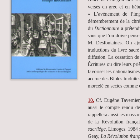
versés en grec et en hébr
« L’avènement de l’im
démembrement de la chrét
du
Dictionnaire
a prétendu
sans que l’on doive penser
M. Desfontaines. On ajou
traductions du livre sacré
diffusion. La cessation de
Écritures ou dire leurs pr
favoriser les nationalismes.
accrue des Bibles traduite
morcelé en sectes comme el
10.
Cf. Eugène Tavernie
aussi le compte rendu 
rappellera aussi les massa
de la Révolution frança
sacrilège,
Limoges, 1984 ;
Geay,
La Révolution frança