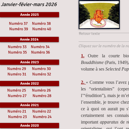
Janvier-févier-mars 2026
Année 2025
Numéro 37
Numéro 38
Numéro 39
Numéro 40
Retour texte
Année 2024
Cliquez sur le numéro de la no
Numéro 33
Numéro 34
Numéro 35
Numéro 36
1.
Outre la courte bi
Année 2023
Bouddhisme
(Paris, 1949)
Numéro 29
Numéro 30
volume à ses
Selected Pa
Numéro 31
Numéro 32
2.
« Comme vous l’avez pr
Année 2022
les “orientalistes” (ce
Numéro 25
Numéro 26
l’“érudition”), mais je m’e
Numéro 27
Numéro 28
l’ensemble, je trouve chez
Année 2021
ce à quoi on aurait pu 
Numéro 21
Numéro 22
certainement ses connais
Numéro 23
Numéro 24
important
apparatus
de ré
Année 2020
orientalistes, qui l’ont 