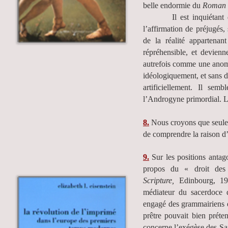
belle endormie du
Roman d
Il est inquiétant de no
l’affirmation de préjugés,
de la réalité appartena
répréhensible, et devienn
autrefois comme une anomal
idéologiquement, et sans 
artificiellement. Il sem
l’Androgyne primordial. La
8.
Nous croyons que seule
de comprendre la raison d’ê
9.
Sur les positions antag
propos du « droit des 
Scripture,
Edinbourg, 1957
médiateur du sacerdoce 
engagé des grammairiens et
prêtre pouvait bien préte
concerne l’exégèse des Sai