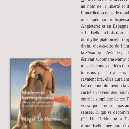
au nom de la liberté et d
l’interdiction dans de nom
une opération indispensa
Angleterre et en Espagne,
« La Belle au bois dorman
du mythe platonicien, rap
divin, c’est-à-dire de l’
la
Shakti
qui s’éveille par 
écrivait Coomaraswamy
tous les contes de fées du 
transmis par lui à ceux à
savaient lire, elles auraie
baiser, contrairement à la
caché en faveur des fem
entre la simplicité de ces
verra que je ne suis pas a
sensée, & qui se découvre
(Cf. Ute Heidmann, « Tiss
d’une Belle “née pour êtr