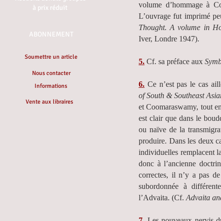
volume d’hommage à Coo
à prix réduit
L’ouvrage fut imprimé pe
Thought. A volume in H
ABONNEMENT
Iver, Londre 1947).
Soumettre un article
5.
Cf. sa préface aux
Symb
Nous contacter
6.
Ce n’est pas le cas ail
Informations
of South & Southeast Asia
Vente aux libraires
et Coomaraswamy, tout en 
est clair que dans le bou
ou naïve de la transmigra
produire. Dans les deux cas
individuelles remplacent l
donc à l’ancienne doctrin
correctes, il n’y a pas d
subordonnée à différen
l’Advaita. (Cf.
Advaita an
7.
Les nouveaux nervis du