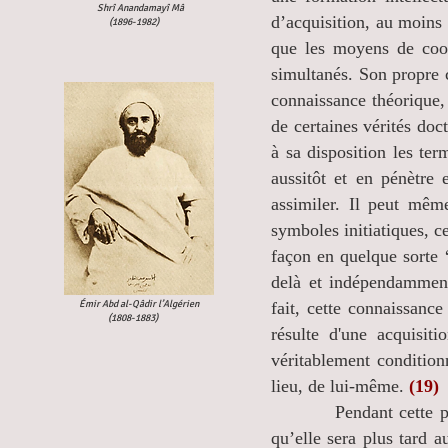
Shrî Anandamayî Mâ
d’acquisition, au moi
(
1896-1982)
que les moyens de coor
simultanés. Son propre c
connaissance théorique,
de certaines vérités doc
à sa disposition les ter
aussitôt et en pénètre 
assimiler. Il peut même
symboles initiatiques, c
façon en quelque sorte “
delà et indépendamment
Émir Abd al-Qâdir l’Algérien​
fait, cette connaissan
(
1808-1883)
résulte d'une acquisit
véritablement condition
lieu, de lui-même.
(19)
Pendant cette période
qu’elle sera plus tard a