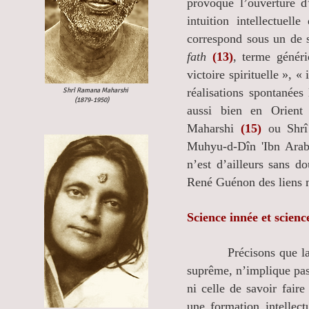
provoque l’ouverture d
intuition intellectuell
correspond sous un de s
fath
(13)
, terme génér
victoire spirituelle », 
réalisations spontanées
Shrî Ramana Maharshi
(
1879-1950)
aussi bien en Orient
Maharshi
(15)
ou Shr
Muhyu-d-Dîn 'Ibn Arabî
n’est d’ailleurs sans d
René Guénon des liens m
Science innée et scienc
Précisons que la réal
suprême, n’implique pas
ni celle de savoir faire
une formation intellect