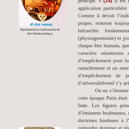
principe. »
(24)
Il est 
application particulièr
Comme il devait l’ind
propre, rentrent toujo
hiérarchie fondame
Représentation traditionnelle de
Shrî Shankarâchârya
(physiognomonie) et
jyo
chaque être humain, quel
caractère néanmoins 
d’empêchement pour lu
rattachement et un ens
d’empêchement de p
d’
ativarnâshramî
s’y pr
On ne s’étonnera pas 
cette époque Paris était
Inde. Les figures pri
d’éminents brahmanes, do
doctrines hindoues à l
prétendre dominer et rég