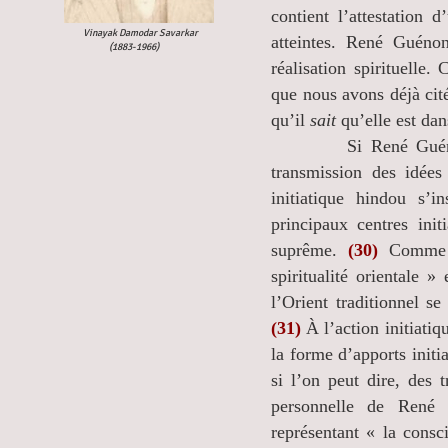
contient l’attestation 
Vinayak Damodar Savarkar​
atteintes. René Guénon
(
1883-1966)
réalisation spirituelle.
que nous avons déjà citée
qu’il
sait
qu’elle est dans
Si René Guénon parl
transmission des idées
initiatique hindou s’
principaux centres init
suprême.
(30)
Comme l’
spiritualité orientale »
l’Orient traditionnel s
(31)
À l’action initiatiq
la forme d’apports initia
si l’on peut dire, des t
personnelle de René 
représentant « la consci