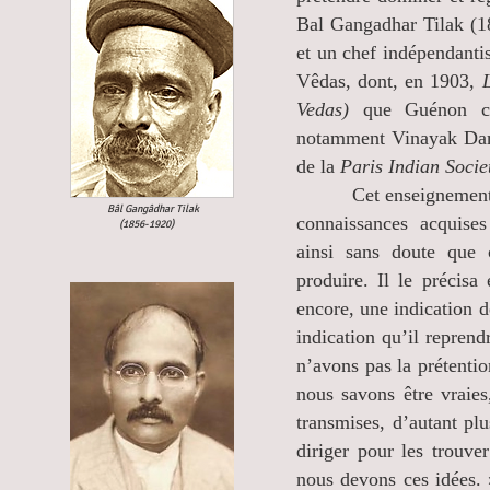
Bal Gangadhar Tilak (185
et un chef indépendantis
Vêdas, dont, en 1903,
Vedas)
que Guénon cite
notamment Vinayak Dam
de la
Paris Indian Socie
Cet enseignement tradi
Bâl Gangâdhar Tilak
connaissances acquises
(
1856-1920)
ainsi sans doute que 
produire. Il le précis
encore, une indication de
indication qu’il reprendr
n’avons pas la prétenti
nous savons être vraies
transmises, d’autant pl
diriger pour les trouve
nous devons ces idées.