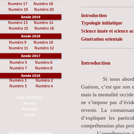
Numéro 17
Numéro 18
Numéro 19
Numéro 20
Introduction
Année 2019
Numéro 13
Numéro 14
Typologie initiatique
Numéro 15
Numéro 16
Science innée et science a
Année 2018
Génération orientale
Numéro 9
Numéro 10
Numéro 11
Numéro 12
Année 2017
Numéro 5
Numéro 6
Introduction
Numéro 7
Numéro 8
Année 2016
Si nous abordons la 
Numéro 1
Numéro 2
Numéro 3
Numéro 4
Guénon, c’est que son œu
mais la mentalité occiden
NOS ÉDITIONS
ne s’impose pas d’évide
Revues
Recueils
revenir. La connaissa
Livres
d’expliquer les particu
compréhension plus profo
Recueils achats groupés
L’appréhension de ces