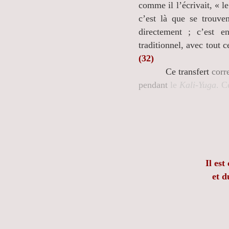
comme il l’écrivait, « le
c’est là que se trouve
directement ; c’est en
traditionnel, avec tout 
(32)
Ce transfert
corr
pendant
le
Kali-Yuga
. C
Il es
et 