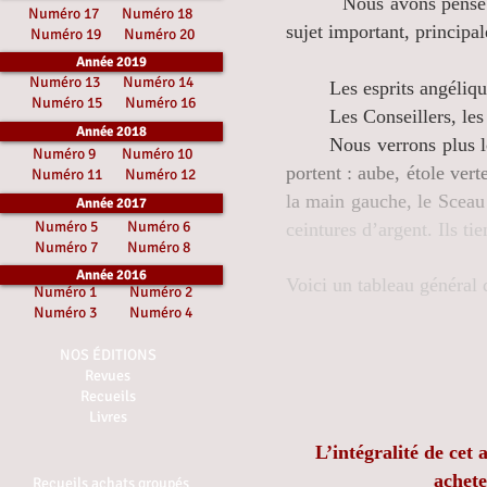
Nous avons pensé q
Numéro 17
Numéro 18
sujet important, principa
Numéro 19
Numéro 20
Année 2019
Numéro 13
Numéro 14
Les esprits angéliques s
Numéro 15
Numéro 16
Les Conseillers, les G
Année 2018
Nous verrons plus loin
Numéro 9
Numéro 10
portent : aube, étole vert
Numéro 11
Numéro 12
la main gauche, le Sceau
Année 2017
Numéro 5
Numéro 6
ceintures d’argent. Ils ti
Numéro 7
Numéro 8
Année 2016
Voici un tableau général 
Numéro 1
Numéro 2
Numéro 3
Numéro 4
NOS ÉDITIONS
Revues
Recueils
Livres
L
’
intégralité de cet
achet
Recueils achats groupés