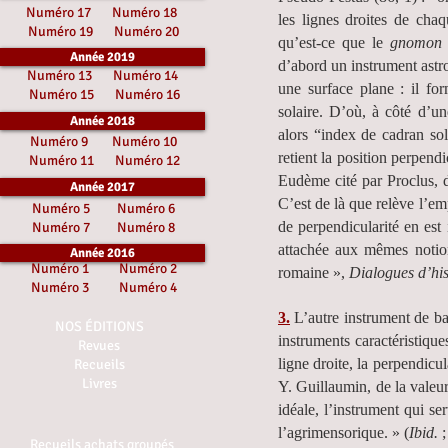
Numéro 17
Numéro 18
les lignes droites de cha
Numéro 19
Numéro 20
qu’est-ce que le
gnomon
Année 2019
d’abord un instrument astr
Numéro 13
Numéro 14
une surface plane : il fo
Numéro 15
Numéro 16
solaire. D’où, à côté d’un
Année 2018
alors “index de cadran sol
Numéro 9
Numéro 10
retient la position perpendi
Numéro 11
Numéro 12
Eudème cité par Proclus, d
Année 2017
C’est de là que relève l’em
Numéro 5
Numéro 6
de perpendicularité en est
Numéro 7
Numéro 8
attachée aux mêmes notio
Année 2016
Numéro 1
Numéro 2
romaine »,
Dialogues d’his
Numéro 3
Numéro 4
3.
L’autre instrument de ba
NOS ÉDITIONS
instruments caractéristiqu
Revues
ligne droite, la perpendicul
Recueils
Livres
Y. Guillaumin, de la valeu
idéale, l’instrument qui ser
l’agrimensorique. » (
Ibid.
;
Recueils achats groupés