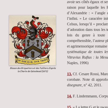
avoir ses côtés égaux et ses
raison pour laquelle les
d’Alexandrie : « l’angle 
l’infini. » Le caractère i
Celsus, lorsqu’il « proclam
d’adoration dans tous les 
lois du genre à toute i
compréhensible, l’auteur pl
et agrimensorique romaine
systématique de toutes le
Vitruvius Rufius : la Mesu
Naples, 1996)
Blason des Briquetiers et des Tuilliers d’après
la Charte de Gateshead (1671)
13.
Cf. Cesare Rossi, Marc
corobate. Note di approfo
disegnare,
n° 42, 2011.
14.
F. Lindemmann,
Corpu
15.
« La lettre G et le swas