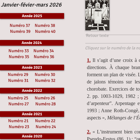
Janvier-févier-mars 2026
Année 2025
Numéro 37
Numéro 38
Numéro 39
Numéro 40
Retour texte
Année 2024
Cliquez sur le numéro de la no
Numéro 33
Numéro 34
Numéro 35
Numéro 36
1.
Il s’agit d’une croix à
directions. À chaque bra
Année 2023
Numéro 29
Numéro 30
forment un plan de visée. L
Numéro 31
Numéro 32
de jalons témoins sur le
chorobate. Exercices de t
Année 2022
2. pp. 1003-1029, 1982 ;
Numéro 25
Numéro 26
d’arpenteur”. Arpentage 
Numéro 27
Numéro 28
1993 ; Anne Roth-Congè, «
Année 2021
aspects »,
Mélanges de l’É
Numéro 21
Numéro 22
Numéro 23
Numéro 24
2.
« L’instrument bien co
Année 2020
Pseudo-Festus (86, 1) : “