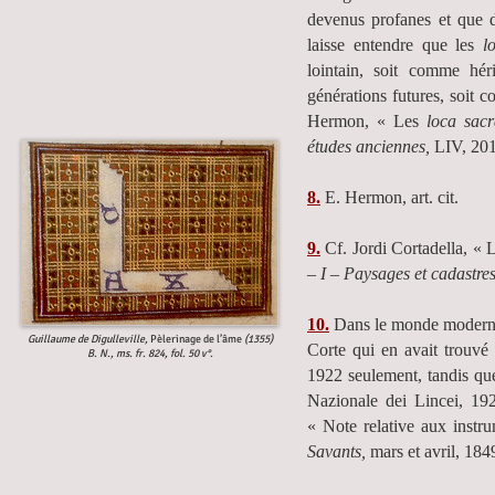
devenus profanes et que de
laisse entendre que les
l
lointain, soit comme hér
générations futures, soit 
Hermon, « Les
loca sac
études anciennes,
LIV, 20
8.
E. Hermon, art. cit.
9.
Cf. Jordi Cortadella, « 
– I – Paysages et cadastres
10.
Dans le monde moderne
Guillaume de Digulleville,
Pèlerinage de l’âme
(1355)
Corte qui en avait trouvé 
B. N., ms. fr. 824, fol. 50 v°.
1922 seulement, tandis que
Nazionale dei Lincei, 192
« Note relative aux instr
Savants,
mars et avril, 1849