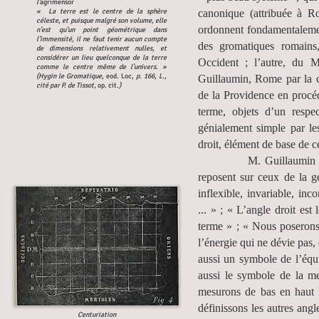
l
’
agrimensor
« La terre est le centre de la sphère
canonique (attribuée à R
céleste, et puisque malgré son volume, elle
ordonnent fondamentalement
n’est qu’un point géométrique dans
l’immensité, il ne faut tenir aucun compte
des gromatiques romain
de dimensions relativement nulles, et
considérer un lieu quelconque de la terre
Occident ; l’autre, du 
comme le centre même de l’univers. »
(Hygin le Gromatique,
eod. Loc,
p. 166, L.,
Guillaumin, Rome par la ce
cité par P. de Tissot,
op. cit.
)
de la Providence en procéda
terme, objets d’un respe
génialement simple par le
droit, élément de base de c
M. Guillaumin ajoutait
reposent sur ceux de la g
inflexible, invariable, inc
... » ; « L’angle droit est 
terme » ; « Nous poserons 
l’énergie qui ne dévie pas, 
aussi un symbole de l’équil
aussi le symbole de la me
mesurons de bas en haut le
définissons les autres angle
Centuriation