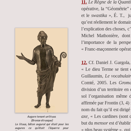
11.
Le Règne de la Quanti
opérative, la “Géométrie” 
et le
swastika
», É. T., ju
qu’est réellement le domaine
l’explication des choses, c
Michel Mathonière, dont 
l’importance de la persp
« Franc-maçonnerie opérati
12.
Cf. Daniel J. Gargola
« Le dieu Terme se tient 
Guillaumin,
Le vocabulair
Comté, 2005. Les
Groma
division d’un territoire en
sol l’organisation même 
affirmée par Frontin (3, 4)
nom du fait qu’il est dirig
axe,
« Les cardines (sont d
Augure tenant un
lituus
(Bronze étrusque)
but du
mensor
est d’établir
Le lituus, bâton augural qui était pour les
augures ce qu’était l’équerre pour
« plus beau système », qui 