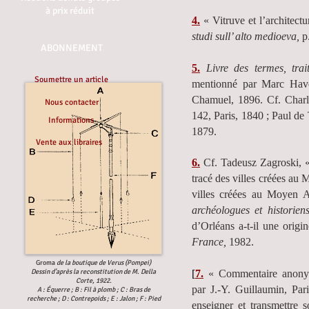
à prix réduit
4.
« Vitruve et l’architec
studi sull’ alto medioeva,
p.
ABONNEMENT
5.
Livre des termes, trai
Soumettre un article
mentionné par Marc Ha
Chamuel, 1896.
Cf. Char
Nous contacter
142, Paris, 1840 ; Paul de 
Informations
1879.
Vente aux libraires
6.
Cf. Tadeusz Zagroski, « L
tracé des villes créées a
villes créées au Moyen A
archéologues et historien
d’Orléans a-t-il une orig
France,
1982.
Groma
de la boutique de Verus (Pompei)
Dessin d’après la reconstitution de M. Della
[
7.
« Commentaire anony
Corte, 1922.
par J.-Y. Guillaumin, Pari
A : Équerre ; B : Fil à plomb ; C : Bras de
recherche ; D : Contrepoids ; E : Jalon ; F : Pied
enseigner et transmettre s