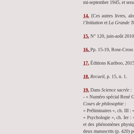
mi-septembre 1945, et sera
14.
[Ces autres livres, alo
l’Initiation
et
La Grande T
15.
N° 120, juin-août 2010,
16.
Pp. 15-19, Rose-Cross
17.
Éditions Kariboo, 2015
18.
Recueil
, p. 15, n. 1.
19.
Dans
Science sacrée
:
- « Numéro spécial René 
Cours de philosophie
:
« Préliminaires », ch. III 
« Psychologie », ch. Ier :
et des phénomènes physiqu
deux manuscrits (p. 420) po