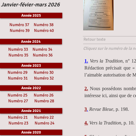
Janvier-févier-mars 2026
Année 2025
Numéro 37
Numéro 38
Numéro 39
Numéro 40
Retour texte
Année 2024
Cliquez sur le numéro de la no
Numéro 33
Numéro 34
Numéro 35
Numéro 36
1.
Vers la Tradition
, n° 1
Année 2023
Rédaction précisait que 
Numéro 29
Numéro 30
l’aimable autorisation de M
Numéro 31
Numéro 32
Année 2022
2.
Nous possédons nombre
Numéro 25
Numéro 26
intéresse ici, ainsi que de 
Numéro 27
Numéro 28
3
.
Revue Bleue
, p. 198.
Année 2021
Numéro 21
Numéro 22
4.
Vers la Tradition
, p. 10.
Numéro 23
Numéro 24
Année 2020