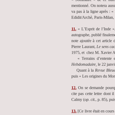
mentionné. On notera aussi 
va pas à la ligne après : «
Edidit/Archè, Paris-Milan,
11.
« L’Esprit de l’Inde »
autographe, publié finale
note ajoutée à cet article
Pierre Laurant,
Le sens ca
1975, et chez M. Xavier A
« Terrains d’entente ent
Hebdomadaire,
le 22 janvi
Quant à la
Revue Bleu
puis « Les origines du Mo
12.
On se demande pourquoi
cite pas cette lettre dont 
Calmy (
op. cit.
, p. 85), pu
13.
[Ce livre était en cour