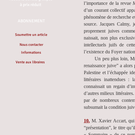
l’importance de la revue
à prix réduit
d’un courant collectif app
phénomène de recherche et d
ABONNEMENT
source. Jacques Calmy, je
proprement juives comme
Soumettre un article
naissait, non plus exclus
intellectuels juifs de ce
Nous contacter
l’existence du Foyer nation
Informations
Un peu plus loin, M
Vente aux libraires
renaissance juive” a alors 
Palestine et l’échappée ide
littéraires inattendues :
connaissait un regain d’int
d’autres milieux littérair
par de nombreux contempo
subsumait la condition juive
10.
M. Xavier Accart, qui le
“présentation”, le titre qu’
« Sommaire » de ce numé