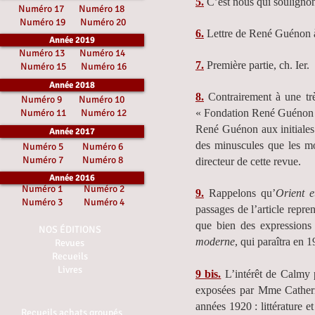
5.
C’est nous qui soulignons
Numéro 17
Numéro 18
Numéro 19
Numéro 20
6.
Lettre de René Guénon 
Année 2019
Numéro 13
Numéro 14
7.
Première partie, ch. Ier.
Numéro 15
Numéro 16
Année 2018
8.
Contrairement à une trè
Numéro 9
Numéro 10
Numéro 11
Numéro 12
« Fondation René Guénon »,
René Guénon aux initiales d
Année 2017
des minuscules que les m
Numéro 5
Numéro 6
Numéro 7
Numéro 8
directeur de cette revue.
Année 2016
Numéro 1
Numéro 2
9.
Rappelons qu’
Orient e
Numéro 3
Numéro 4
passages de l’article repr
que bien des expressions
NOS ÉDITIONS
moderne
, qui paraîtra en 1
Revues
Recueils
Livres
9 bis.
L’intérêt de Calmy p
exposées par Mme Catheri
années 1920 : littérature et
Recueils achats groupés