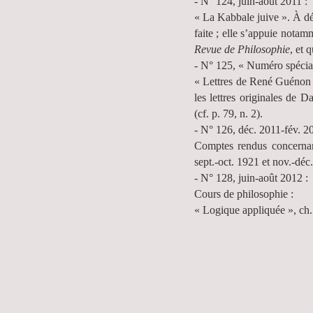
- N° 124, juin-août 2011 :
« La Kabbale juive ». À déf
faite ; elle s’appuie nota
Revue de Philosophie
, et 
- N° 125, « Numéro spécial
« Lettres de René Guénon à
les lettres originales de
(cf. p. 79, n. 2).
- N° 126, déc. 2011-fév. 2
Comptes rendus concernan
sept.-oct. 1921 et nov.-déc
- N° 128, juin-août 2012 :
Cours de philosophie :
« Logique appliquée », ch