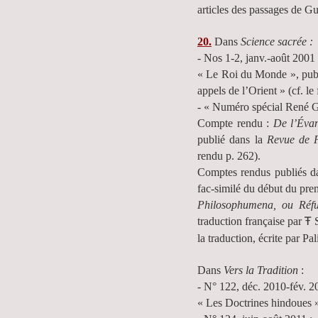
articles des passages de Gu
20.
Dans
Science sacrée :
- Nos 1-2, janv.-août 2001
« Le Roi du Monde », pub
appels de l’Orient » (cf. le
- « Numéro spécial René G
Compte rendu :
De l’Évan
publié dans la
Revue de P
rendu p. 262).
Comptes rendus publiés d
fac-similé du début du pre
Philosophumena, ou Réfut
traduction française par
S
Ŧ
la traduction, écrite par P
Dans
Vers la Tradition
:
- N° 122, déc. 2010-fév. 2
« Les Doctrines hindoues »