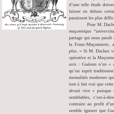
d’une telle étude doive
laisser en dehors certa
paraissent les plus dif
Pour M. Dachez, Gu
maçonnique “universit
partage qui nous paraît 
la Franc-Maçonnerie, aj
plus. »
Si M. Dachez veu
opérative et la Maçonne
avis : Guénon n’en
« 
qu’un esprit traditionn
mentalités modernes qui
tout à fait vrai que cet
devait rien »
puisque 
semblables, c’est-à-dir
contraire au profit d’
semble ignorer que Gué