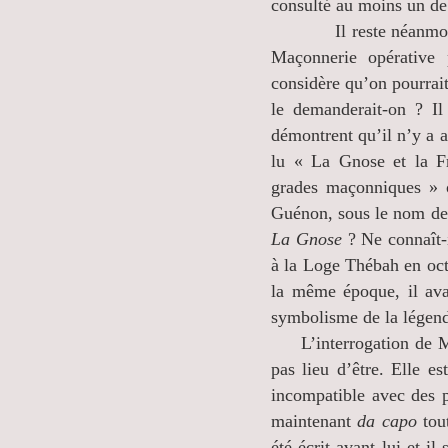
consulté au moins un de 
Il reste néanmoins pru
Maçonnerie opérative 
considère qu’on pourrai
le demanderait-on ? Il
démontrent qu’il n’y a a
lu « La Gnose et la F
grades maçonniques » 
Guénon, sous le nom de P
La Gnose
? Ne connaît-i
à la Loge Thébah en oc
la même époque, il ava
symbolisme de la légend
L’interrogation de M. 
pas lieu d’être. Elle e
incompatible avec des p
maintenant
da capo
tout
été écrit avant lui et il