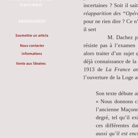
à prix réduit
incertaines ? Soit il s
réapparition des “Opéra
pour ne rien dire ? Ce n
ABONNEMENT
il sert
Soumettre un article
M. Dachez prétend su
résiste pas à l’examen
Nous contacter
alors traiter d’un sujet
Informations
déjà connaissance de la
Vente aux libraires
1913 de
La France a
l’ouverture de la Loge 
Son texte débute ai
« Nous donnons ci
l’ancienne Maçonne
degré, tel qu’il e
ces différentes d
aussi qu’il est en