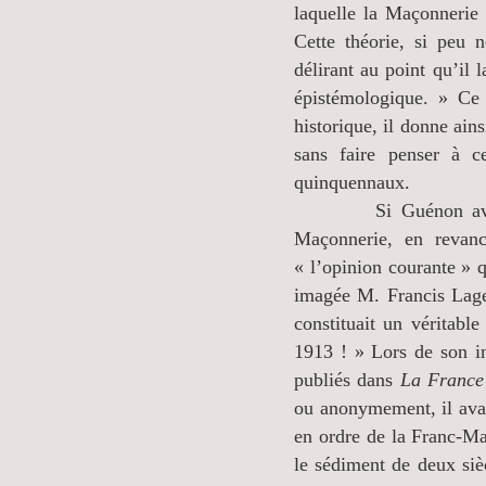
laquelle la Maçonnerie 
Cette théorie, si peu 
délirant au point qu’il 
épistémologique. » Ce 
historique, il donne ai
sans faire penser à ce
quinquennaux.
Si Guénon avait une 
Maçonnerie, en revanc
« l’opinion courante » 
imagée M. Francis Laget
constituait un véritab
1913 ! » Lors de son in
publiés dans
La France
ou anonymement, il avai
en ordre de la Franc-M
le sédiment de deux siè