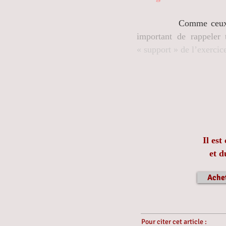
Comme ceu
important de rappeler
« support » de l’exercice
Il es
et 
Achet
Pour citer cet article :