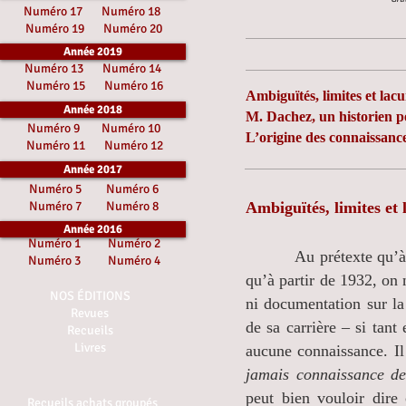
Numéro 17
Numéro 18
Numéro 19
Numéro 20
Année 2019
Numéro 13
Numéro 14
Numéro 15
Numéro 16
Ambiguïtés, limites et la
Année 2018
M. Dachez, un historien 
Numéro 9
Numéro 10
L’origine des connaissan
Numéro 11
Numéro 12
Année 2017
Numéro 5
Numéro 6
Numéro 7
Numéro 8
Ambiguïtés, limites et
Année 2016
Numéro 1
Numéro 2
Au prétexte qu’à l’e
Numéro 3
Numéro 4
qu’à partir de 1932, on 
NOS ÉDITIONS
ni documentation sur l
Revues
de sa carrière – si tant
Recueils
Livres
aucune connaissance. Il
jamais connaissance de
peut bien vouloir dire
Recueils achats groupés