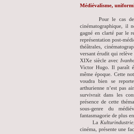
Médiévalisme, uniformi
Pour le cas de la t
cinématographique, il 
gagné en clarté par le 
représentation post-médié
théâtrales, cinématograp
versant érudit qui relève
XIXe siècle avec
Ivanh
Victor Hugo. Il paraît é
même époque. Cette noti
voudra bien se repor
arthurienne n’est pas a
survivrait dans les con
présence de cette théma
sous-genre du médiév
fantasmagorie de plus 
La
Kulturindustrie
cinéma, présente une facu