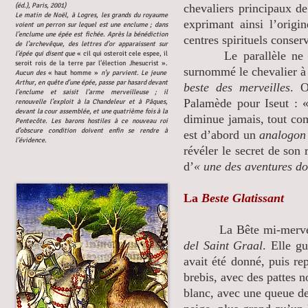
(éd.), Paris, 2001)
chevaliers principaux de
Le matin de Noël, à Logres, les grands du royaume
exprimant ainsi l’origi
voient un perron sur lequel est une enclume ; dans
l’enclume une épée est fichée. Après la bénédiction
centres spirituels conserv
de l’archevêque, des lettres d’or apparaissent sur
Le parallèle ne s’a
l’épée qui disent que
« cil qui osteroit cele espee, il
seroit rois de la terre par l’élection Jhesucrist ».
surnommé le chevalier à
Aucun des
« haut homme »
n’y parvient. Le jeune
Arthur, en quête d’une épée, passe par hasard devant
beste des merveilles
. 
l’enclume et saisit l’arme merveilleuse ; il
Palamède pour Iseut : «
renouvelle l’exploit à la Chandeleur et à Pâques,
devant la cour assemblée, et une quatrième fois à la
diminue jamais, tout co
Pentecôte. Les barons hostiles à ce nouveau roi
d’obscure condition doivent enfin se rendre à
est d’abord un
analogon
l’évidence.
révéler le secret de son
d’
« une des aventures d
La
Beste Glatissant
La Bête mi-merveilleus
del Saint Graal
. Elle gu
avait été donné, puis re
brebis, avec des pattes n
blanc, avec une queue d