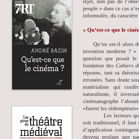
rejet, non pas de l’obs
peuple » dans ce cas n’e
informulée, du caractère 
« Qu’est-ce que le ciné
Qu’en est-il alors du s
invention moderne ? « 
question que posait le
fondateur des
Cahiers d
réponse, tant sa théori
erronées. Sans doute sou
matérialiste qui confè
naturalisme, il invers
cinématographe l’abouti
«furent les rédempteurs» 
Les lecteurs qualifié
soit traditionnel, il fau
d’application contingent
devenu profane que par