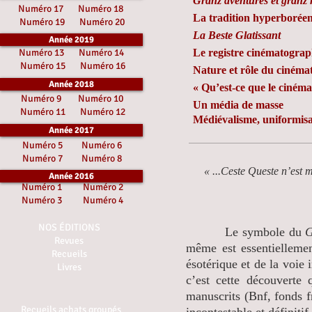
Granz aventures et granz 
Numéro 17
Numéro 18
La tradition hyperborée
Numéro 19
Numéro 20
La Beste Glatissant
Année 2019
Numéro 13
Numéro 14
Le registre cinématogra
Numéro 15
Numéro 16
Nature et rôle du ciném
Année 2018
« Qu’est-ce que le cinéma
Numéro 9
Numéro 10
Un média de masse
Numéro 11
Numéro 12
Médiévalisme, uniformisa
Année 2017
Numéro 5
Numéro 6
Numéro 7
Numéro 8
« ...Ceste Queste n’est 
Année 2016
Numéro 1
Numéro 2
Numéro 3
Numéro 4
NOS ÉDITIONS
Le symbole du
G
Revues
même est essentiellemen
Recueils
ésotérique et de la voie 
Livres
c’est cette découverte
manuscrits (Bnf, fonds fr
Recueils achats groupés