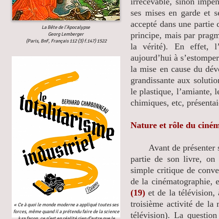
irrecevable, sinon impe
ses mises en garde et 
accepté dans une partie 
La Bête de l’Apocalypse
principe, mais par pragm
Georg Lemberger
(Paris, BnF, Français 112 (3) f.147) 1522
la vérité). En effet, l
aujourd’hui à s’estomper
la mise en cause du déve
grandissante aux solutio
le plastique, l’amiante, 
chimiques, etc, présenta
Nature et rôle du ciné
Avant de présenter sa f
partie de son livre, on 
simple critique de conv
de la cinématographie, e
(19)
et de la télévision,
troisième activité de la
« Ce à quoi le monde moderne a appliqué toutes ses
forces, même quand il a prétendu faire de la science
télévision). La questio
à sa façon, ce n’est en réalité rien d’autre que le