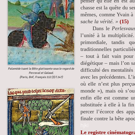
penser qu’elle en est au
chasse est la quête du se
mêmes, comme Yvain à 
sache la vérité. »
(15)
Dans le
Perlesvaus
l’unité à la multiplicit
primordiale, tandis q
traditionnelles particuliè
– tout à fait vain pou
diégétique – mais l’on sa
Palamède tuant la Bête glatissante sous le regard de
difficulté des mentalités
Perceval et Galaad.
avec les précédentes. L’
(Paris, BnF, Français 112 (3) f.147)
où elle n’est plus perçu
monde »), mais où s’oub
enfin elle est comme un
substituée à elle à la fi
percer l’écorce des appa
finale contre la bête apo
hjkl
Le registre cinématogr