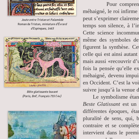
Pour comprendre l’in
méhaigné, le roi infirme
peut s’exprimer claireme
Joute entre Tristan et Palamède
Roman de Tristan,
miniature d’Évrard
temps son silence, à l’i
d’Espinques, 1463
Cette science incommuni
même des symboles de 
figurent la synthèse. Ce
celle qui est ainsi autan
mais aussi «recouvrir d’u
fois la pensée qu’elle ex
méhaigné, devenu impuissa
en Occident. C’est la vo
suivre jusqu’à la venue 
Bête glatissante buvant
Le symbolisme étant la
(Paris, BnF, Français 755 f.4v)
Beste Glatissant
est un 
différentes époques, ét
pluralité de sens, qui,
contraire et se complèt
intervient dans le prem