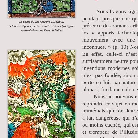
Nous l’avons signalé,
pendant presque une qui
La Dame du Lac reprend Excalibur.
présence des romans art
Selon une légende, le lac serait celui de Llyn Ogwen
au Nord-Ouest du Pays de Galles.
les « apports technol
mouvement avec une r
inconnues. » (p. 10) No
En effet, celle-ci n’e
suffisamment neutre pour
inventions modernes soi
n’est pas fondée, sinon
porte en lui, par nature
plupart, fondamentaleme
Nous ne pouvons en fair
reprendre ce sujet en mo
immédiats qui font leur 
à fait dangereuse qui n’
ou moins cachée, qui est
et trompeur de l’illusi