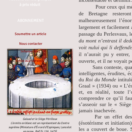
incontestable et définitif
à prix réduit
Pour ceux qui méconna
de Bretagne restero
malheureusement l’énor
ABONNEMENT
largement et facilement a
passage du Perlesvaus, l
Soumettre un article
du mont n’entrast il dede
Nous contacter
voit nului qui li deffendi
Informations
il n’aurait pu y entrer,
ouverte, et il ne voyait p
Vente aux libraires
Sans conteste, quant a
intelligentes, érudites, é
du
Roi du Monde
intitul
Graal » (1934) ou « L’é
et, en réalité, toute
comprendre ce qu’il faut
s’asseoir sur le « Siège
jamais inachevée.
Par un effet des dom
Galaad et le Siège Périlleux
(ésotérisme et initiatio
L’ermite en blanc est un représentant du Centre
suprême (Miniature d’Évrard d’Espinques,
Lancelot
les a couvert de boue. 
en prose,
BnF Fr.116, 1475)