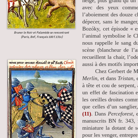
neige, plus grand qu’un 
avec des yeux comme
l’aboiement des douze chi
dépecer, sans le manger
Bozóky, cet épisode « e
Brunor le Noir et Palamède se rencontrant
l’animal symbolise le Chr
(Paris, BnF, Français 100 f.131v)
nous rappelle le sang du
scène (blancheur de l’a
recueillent la chair, l’o
aussi à des motifs import
Chez Gerbert de Mon
Merlin,
et dans
Tristan,
e
à tête et cou de serpent,
un effet de fascination
les oreilles droites com
que celles d’un sanglier
(11)
. Dans
Perceforest,
e
manuscrits BN fr. 343, 
miniature la dotant de s
pour les venger, entrepre