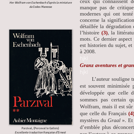
ceux qui connaissent d
Her Wolfram von Eschenbach d’après la miniature
manque pas de critiquer
du
Codex Manesse
modernes qui ont tent
concerne la significatio
détaillée la dégradation
l’histoire
(3)
, la littéra
mots. Ce dernier aspect p
est historien du sujet, 
à 2008.
hjkl
Granz aventures et gran
hjkl
L’auteur souligne très
est souvent minimisée p
développée que celle 
sommes pas certain qu
Wolfram, mais il est sû
que celle du Français
(4
mystères du
Graal
». Et 
d’emblée plus déconcert
Parzival, (Perceval le Gallois)
Excellente traduction française d’Ernest