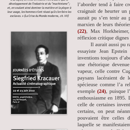
l’aborder tend à faire c
développement de l’industrie et du “machinisme” ;
et, en voulant ainsi dominer la matière et la ployer à
craignait de heurter un 
leur usage, les hommes n’ont réussi qu’à s’en faire les
esclaves. » (
La Crise du Monde moderne,
ch. VII)
aurait pu s’en tenir au 
marxien de leurs théori
(22)
, Max Horkheimer
réflexion critique dignes 
Il aurait aussi pu ra
essayiste Jean Epstei
inventions toujours d’a
une rhétorique devenue 
vapeur, celle contre Cu
paysans lacéraient de 
spécieuse comme l’a re
exemple
(24)
, puisque 
enthousiasme en 1895. L
celle de certaines inven
certains, on peut néanm
pouvaient être celles 
laquelle se manifestaien