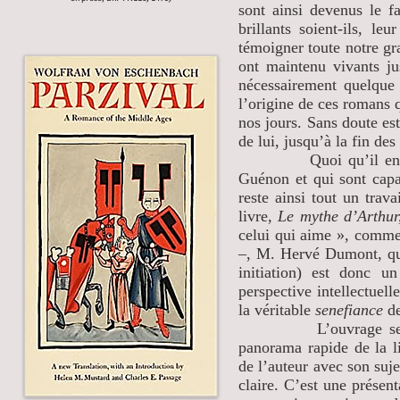
sont ainsi devenus le fa
brillants soient-ils, leu
témoigner toute notre gra
ont maintenu vivants j
nécessairement quelque 
l’origine de ces romans 
nos jours. Sans doute es
de lui, jusqu’à la fin 
Quoi qu’il en soit, c
Guénon et qui sont capa
reste ainsi tout un tra
livre,
Le mythe d’Arthur
celui qui aime », comme
–, M. Hervé Dumont, qui
initiation) est donc u
perspective intellectuell
la véritable
senefiance
de
L’ouvrage se déploi
panorama rapide de la li
de l’auteur avec son suje
claire. C’est une présent