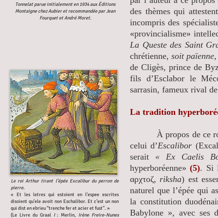
par l’auteur à ce propos 
Tonnelat parue initialement en 1934 aux Éditions
des thèmes qui attesten
Montaigne chez Aubier et recommandée par Jean
Fourquet et André Moret.
incompris des spécialist
«provincialisme» intelle
La Queste des Saint Gr
chrétienne,
soit païenne
de Cligès, prince de By
fils d’Esclabor le Méc
sarrasin, fameux rival de
La tradition hyperbor
À propos de ce roi « E
celui d’
Escalibor
(Excali
serait
« Ex Caelis B
hyperboréenne»
(5)
. Si
αρχτοζ,
riksha
) est ess
Le roi Arthur tirant l’épée Excalibur du perron de
pierre.
naturel que l’épée qui a
« Et les letres qui estoient en l’espee escrites
la constitution duodéna
disoient qu’ele avoit non Eschalibor. Et c’est un non
qui dist en ebrieu “trenche fer et acier et fust”. »
Babylone », avec ses do
(Le Livre du Graal
I
: Merlin,
Irène Freire-Nunes