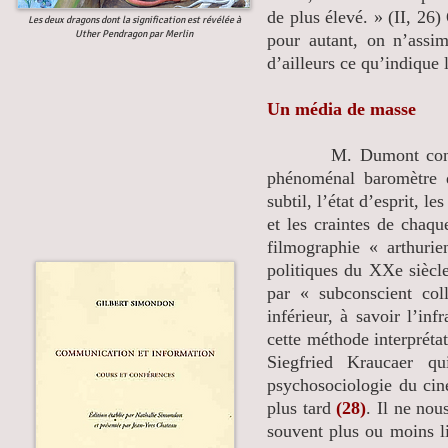
de plus élevé. » (II, 26)
Les deux dragons dont la signification est révélée à
Uther Pendragon par Merlin
pour autant, on n’assi
d’ailleurs ce qu’indique l
Un média de masse
M. Dumont considère 
phénoménal baromètre du
subtil, l’état d’esprit, le
et les craintes de chaqu
filmographie « arthurie
politiques du XXe sièc
par « subconscient col
inférieur, à savoir l’in
cette méthode interprétat
Siegfried Kraucaer q
psychosociologie du cin
plus tard
(28)
. Il ne nou
souvent plus ou moins li