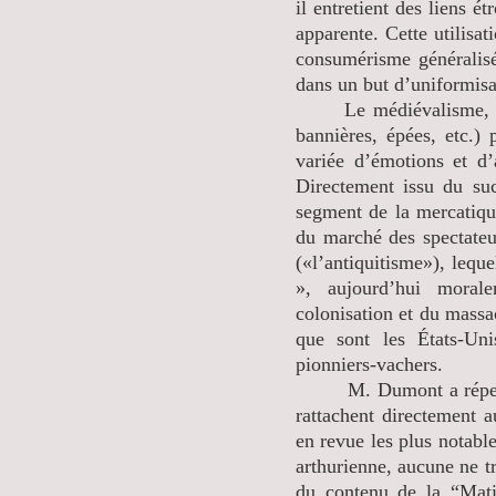
il entretient des liens é
apparente. Cette utilisa
consumérisme généralisé
dans un but d’uniformis
Le médiévalisme, avec
bannières, épées, etc.)
variée d’émotions et d’
Directement issu du suc
segment de la mercatiqu
du marché des spectateu
(«l’antiquitisme»), lequ
», aujourd’hui moral
colonisation et du massac
que sont les États-Uni
pionniers-vachers.
M. Dumont a répertori
rattachent directement a
en revue les plus notabl
arthurienne, aucune ne t
du contenu de la “Mat