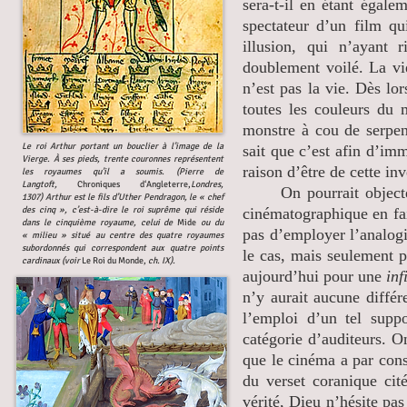
sera-t-il en étant égal
spectateur d’un film qu
illusion, qui n’ayant
doublement voilé. La vi
n’est pas la vie. Dès lo
toutes les couleurs du 
monstre à cou de serpen
Le roi Arthur portant un bouclier à l’image de la
sait que c’est afin d’imm
Vierge. À ses pieds, trente couronnes représentent
raison d’être de cette in
les royaumes qu’il a soumis. (Pierre de
Langtoft,
Chroniques d‘Angleterre,
Londres,
On pourrait objecter à
1307) Arthur est le fils d’Uther Pendragon, le « chef
des cinq », c’est-à-dire le roi suprême qui réside
cinématographique en fa
dans le cinquième royaume, celui de
Mide
ou du
pas d’employer l’analog
« milieu » situé au centre des quatre royaumes
subordonnés qui correspondent aux quatre points
le cas, mais seulement p
cardinaux (voir
Le Roi du Monde,
ch. IX).
aujourd’hui pour une
inf
n’y aurait aucune différe
l’emploi d’un tel supp
catégorie d’auditeurs. O
que le cinéma a par cons
du verset coranique ci
vérité, Dieu n’hésite p