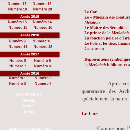
Numéro 17
Numéro 18
Numéro 19
Numéro 20
Le Cor
Année 2019
Le « Mu
ezzin des créature
Numéro 13
Numéro 14
Metatron
Numéro 15
Numéro 16
Le Maître des Séraphins
Le prince de la
Merkabah
Année 2018
La fonction polaire d’Isrâ
Numéro 9
Numéro 10
Le Pôle et les deux Imâ
Numéro 11
Numéro 12
Conclusion
Année 2017
Représentions symboliques
Numéro 5
Numéro 6
la
Merkabah
biblique, et 
Numéro 7
Numéro 8
Année 2016
Numéro 1
Numéro 2
Après ces divers a
Numéro 3
Numéro 4
quaternaire des Arc
NOS ÉDITIONS
spécialement la nature 
Revues
Recueils
Livres
Le Cor
Comme nous l’avons v
Recueils achats groupés