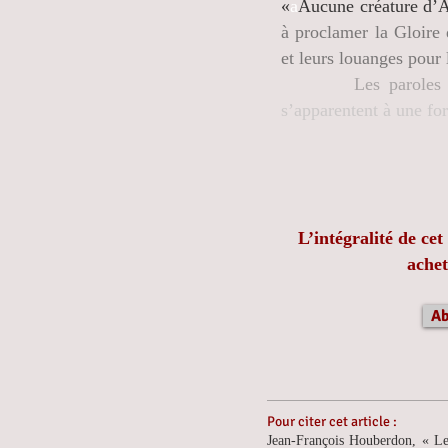
«
a
Aucune créature d’Al
à proclamer la Gloire 
et leurs louanges pour 
Les paroles
s’apparentent à une
L
’intégralité
de cet 
ache
Ab
Pour citer cet article :
Jean-François Houberdon, « L