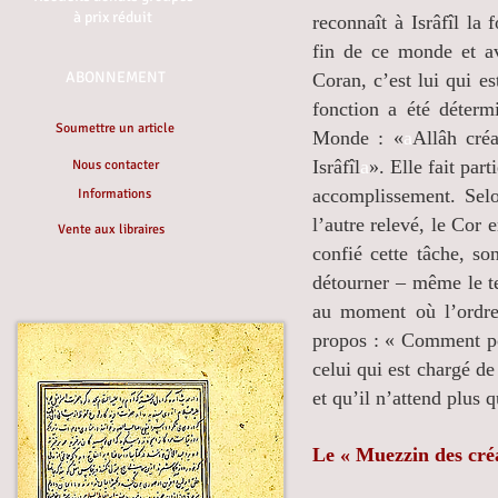
à prix réduit
reconnaît à Isrâfîl la
fin de ce monde et a
ABONNEMENT
Coran, c’est lui qui e
fonction a été déterm
Soumettre un article
Monde : «
a
Allâh créa
Isrâfîl
a
». Elle fait part
Nous contacter
accomplissement. Selo
Informations
l’autre relevé, le Cor 
Vente aux libraires
confié cette tâche, so
détourner – même le te
au moment où l’ordre 
propos : « Comment pou
celui qui est chargé d
et qu’il n’attend plus 
Le « Muezzin des créa