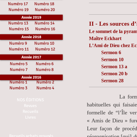
Numéro 17
Numéro 18
Numéro 19
Numéro 20
Année 2019
II - Les sources d
Numéro 13
Numéro 14
Numéro 15
Numéro 16
Le sommet de la pyram
Année 2018
Maître Eckhart
Numéro 9
Numéro 10
L’Ami de Dieu chez Ec
Numéro 11
Numéro 12
Sermon 6
Année 2017
Sermon 10
Numéro 5
Numéro 6
Sermon 13 a
Numéro 7
Numéro 8
Sermon 20 b
Année 2016
Sermon 28
Numéro 1
Numéro 2
Numéro 3
Numéro 4
La form
NOS ÉDITIONS
habituelles qui faisai
Revues
Recueils
formelle de “l’Île ver
Livres
« Amis de Dieu » furen
Leur façon de procé
Recueils achats groupés
réorganisation
[qui]
du