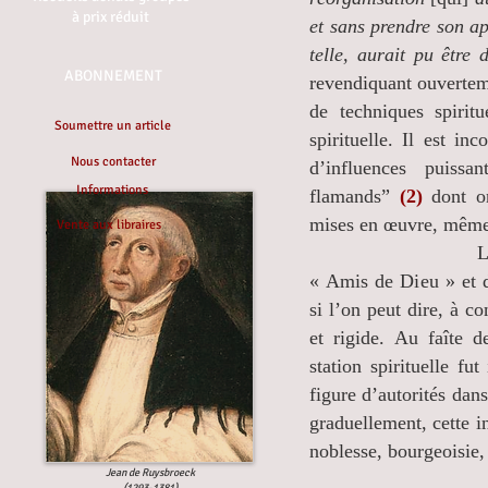
à prix réduit
et sans prendre son a
telle, aurait pu être 
ABONNEMENT
revendiquant ouverteme
de techniques spirit
Soumettre un article
spirituelle. Il est i
Nous contacter
d’influences puiss
Informations
flamands”
(2)
dont on
mises en œuvre, même 
Vente aux libraires
La forme que prit
« Amis de Dieu » et d
si l’on peut dire, à 
et rigide. Au faîte 
station spirituelle fu
figure d’autorités dans
graduellement, cette i
noblesse, bourgeoisie,
Jean de Ruysbroeck