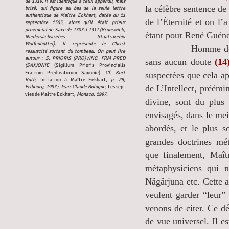
de 1319. Il est identique à celui appendu, mais
la célèbre sentence de 
brisé, qui figure au bas de la seule lettre
authentique de Maître Eckhart, datée du 11
de l’Éternité et on l’
septembre 1305, alors qu’il était prieur
provincial de Saxe de 1303 à 1311 (Brunswick,
étant pour René Guénon
Niedersächsisches Staatsarchiv
Wolfenbüttel). Il représente le Christ
Homme de réalisati
ressuscité sortant du tombeau. On peut lire
autour : S. PRIORIS (PRO)VINC. FRM PRED
sans aucun doute
(14
(SAX)ONIE
(Sigillum Prioris Provincialis
Fratrum Predicatorum Saxonie).
Cf. Kurt
suspectées que cela a
Ruth,
Initiation à Maître Eckhart,
p. 25,
de L’Intellect, préémin
Fribourg, 1997 ; Jean-Claude Bologne,
Les sept
vies de Maître Eckhart,
Monaco, 1997.
divine, sont du plus
envisagés, dans le mei
abordés, et le plus 
grandes doctrines mét
que finalement, Maît
métaphysiciens qui
Nâgârjuna etc. Cette a
veulent garder “leur” 
venons de citer. Ce dé
de vue universel. Il e