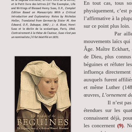
de la Sagesse éternelle,
le
Petit livre de la vérité,
En tout cas, tous so
et le
Petit livre des lettres
(cf.
The Exemplar, Life
and Writings of Blessed Henry Suso
,
O.P.,
Complet
physiquement, c’est 
Edition Based on Manuscripts With a Critical
Introduction and Explanatory Notes by Nicholas
l’affirmative à la plup
Heller, Translated from German by Sister M. Ann
Edward, O.P., Dubuque, 1962 ; J.- A. Bizot,
Henri
sur ce point plus loin.
Suso et le déclin de la scolastique,
Paris, 1946.
Par ailleurs, ces 
Contrairement à la thèse de l’auteur, Suso n’est pas
un nominaliste.) Il fut béatifié en 1831.
mouvements laïcs qui t
Âge. Maître Eckhart, 
de Dieu, plus connus
béguines et réfuter l
influença directemen
auxquels furent affil
et même Luther (1483
œuvres,
L’ornement de
Il n’est pas dans n
étendues sur les quat
connaissent déjà, pou
les concernent
(9)
. N