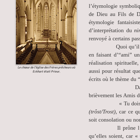
l’étymologie symboli
de Dieu au Fils de 
étymologie fantaisis
d’interprétation du
nir
renvoyé à certains pas
Quoi qu’il en soit 
en faisant d’“ami” u
réalisation spirituel
Le chœur de l’église des Frères prêcheurs où
aussi pour résultat qu
Eckhart était Prieur.
écrits où le thème du “
Dan
brièvement les Amis d
« Tu dois savoir q
(trôst/Trost),
car ce qu
soit consolation ou no
Il prône l’abandon
qu’elles soient, car 