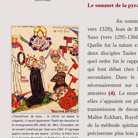
(1293-1381)
Le sommet de la pyr
Au sommet on trou
vers 1328), Jean de 
Suso (vers 1295-1366)
Quelle fut la nature e
deux disciples Tauler
quel ordre fut le rap
qui font débat chez l
secondaire. Dans le 
nécessairement sur 
attestées
(4)
. Le mouv
elles s’appuient est p
transmission de docu
Maître Eckhart, Ruysbr
L’investiture de Suso : le Christ lui donne le
chapelet, il reçoit également l’habit de chevalier et
de la méthode spirit
le monogramme (Ms 2929, fol. 88r). L’
Exemplar
est
un recueil constitué par Suso vers 1362. Il regroupe
préciserons plus loin 
quatre textes de son œuvre : la
Vita,
le
Petit livre