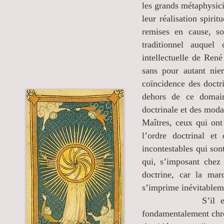
les grands métaphysici
leur réalisation spirit
remises en cause, so
traditionnel auquel 
intellectuelle de Re
sans pour autant nier
coïncidence des doctr
dehors de ce domain
doctrinale et des modal
Maîtres, ceux qui ont 
l’ordre doctrinal et
incontestables qui son
qui, s’imposant chez 
doctrine, car la mar
s’imprime inévitablem
S’il est donc ri
fondamentalement chrét