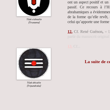
ont un aspect positif et un
passif. Ce recours à l’H
abrahamiques a évidemment 
de la forme qu’elle revêt,
Tilak vishnuïte
celui qu’apporte une forme 
(Tirunama)
12.
Cf. René Guénon
,
« L
partir du manuscrit origina
13.
Cf...
La suite de c
Tilak shivaïte
(Tripundraka)