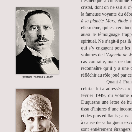
l’esthétique architectural
cristal, dont on ne sait s
la fameuse voyante du débu
à la planète Mars, étude 
elle-même, qui est certainem
aussi le témoignage frapp
spirituel. Ne s’agit-il pas l
qui s’y engagent pour les
volumes de l’
Agenda de M
cas contraire, nous ne dou
reconnaître qu’il y a une d
réfléchir au rôle joué par cel
Ignatius Trebisch-Lincoln
Quant à Frank-Duquesne
celui-ci lui a adressées : 
février 1949, du volume
Duquesne une lettre de hui
tissu d’injures d’une incon
et des plus édifiants ; aus
à cause de sa longueur exce
sont entièrement étrangers 