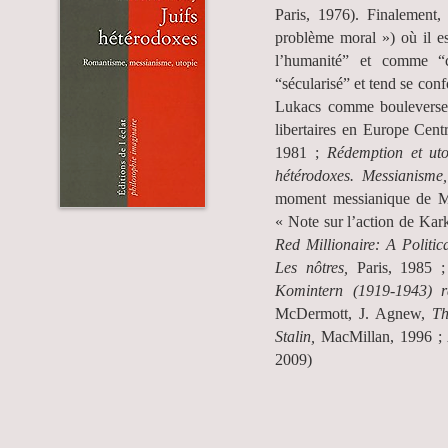
Paris, 1976). Finalement
problème moral ») où il es
l’humanité” et comme “c
“sécularisé” et tend se con
Lukacs comme bouleverseme
libertaires en Europe Cent
1981 ;
Rédemption et uto
hétérodoxes. Messianisme
moment messianique de 
« Note sur l’action de Ka
Red Millionaire: A Politi
Les nôtres,
Paris, 1985 
Komintern (1919-1943) r
McDermott, J. Agnew,
Th
Stalin,
MacMillan, 1996 ; A
2009)