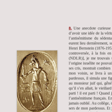
8.
Une anecdote curieuse
d’avoir une idée de la vérit
l’antisémitisme du sédent
eurent lieu dernièrement, s
Henri Bernstein (1876-1953
controversée, à la fois en
(NDLR)], je me trouvais 
l’origine israélite ne pouvai
ses cris, montrait combien 
mon voisin, se livra à u
pardessus, il simula une fi
au monsieur juif qui, gêné
qu’il s’en allait, le vieill
parti ! il est parti ! Quand
l’antisémitisme français. En
jamais oublié. Au collège, 
sers de mon pardessus. Et je