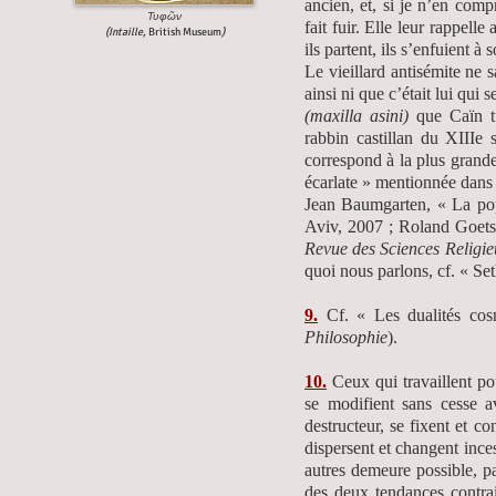
ancien, et, si je n’en comp
Τυφῶν
fait fuir. Elle leur rappel
(Intaille,
British Museum
)
ils partent, ils s’enfuient à 
Le vieillard antisémite ne 
ainsi ni que c’était lui qu
(maxilla asini)
que Caïn tu
rabbin castillan du XIIIe 
correspond à la plus grande
écarlate » mentionnée dans 
Jean Baumgarten, « La pop
Aviv, 2007 ; Roland Goetsc
Revue des Sciences Religie
quoi nous parlons, cf. « Se
9.
Cf. « Les dualités cos
Philosophie
).
10.
Ceux qui travaillent po
se modifient sans cesse a
destructeur, se fixent et c
dispersent et changent inces
autres demeure possible, par
des deux tendances contrair