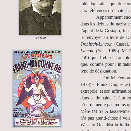
initiatique ainsi que du car
aux références qu’il cite à c
Apparemment encore, M. 
dans les débuts du nazisme, 
l’agent de la Gestapo, Jos
le renvoyer au livre de 
Léo Taxil
Trebitsch-Lincoln
(Cassel,
Lincoln
(Yale, 1988). M. F
259) que Trebisch-Lincoln f
que, comme pour l’initiatio
type de désignation.
Où M. Fenton aurait-il
1973) et Frank-Duquesne (1
extrapole, et son affirmati
dans ce domaine. Il faut to
n’en demeure pas moins que
Mère (Mirra Alfassa/Mme R
n’a pas grand-chose à voir
Western Occultist in India