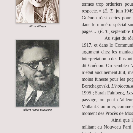
termes trop orduriers pour
respecte. » (
É. T.,
juin 1949
Guénon n’est certes pour r
dans le numéro spécial su
Mirra Alfassa
pages... (
É. T.,
septembre 
Au sujet du rôle central
1917, et dans le Communi
argument chez les maniaqu
interprétation à des fins a
dit Guénon. On semble d’ail
n’était aucunement Juif, mai
moins funeste pour les po
Bortchagovski,
L’holocaust
1995 ; Sarah Fainberg,
Les
passage, on peut d’ailleu
Vaillant-Couturier, comme c
Albert Frank-Duquesne
moment des Procès de Mos
Ainsi que l’a remarq
militant au Nouveau Parti A