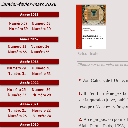
Janvier-févier-mars 2026
Année 2025
Numéro 37
Numéro 38
Numéro 39
Numéro 40
Année 2024
Numéro 33
Numéro 34
Numéro 35
Numéro 36
Retour texte
Année 2023
Cliquez sur le numéro de la no
Numéro 29
Numéro 30
Numéro 31
Numéro 32
*
Voir Cahiers de l’Unité, n
Année 2022
Numéro 25
Numéro 26
1.
Il n’en fut même pas fa
Numéro 27
Numéro 28
sur la question juive, publ
Année 2021
rescapé d’Auchwitz,
Se qu
Numéro 21
Numéro 22
Numéro 23
Numéro 24
2.
À ce propos, on pourra l
Année 2020
Alain Paruit, Paris, 1998