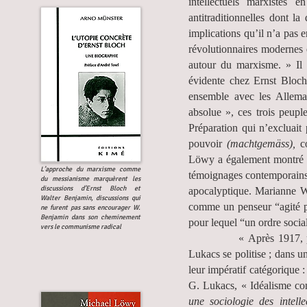
intellectuels marxistes
antitraditionnelles dont l
implications qu’il n’a pas e
révolutionnaires modernes 
autour du marxisme. » Il 
évidente chez Ernst Bloc
ensemble avec les Alleman
absolue », ces trois peupl
Préparation qui n’excluait
pouvoir
(machtgemäss),
co
Löwy a également montré q
L’approche du marxisme comme
témoignages contemporains 
du messianisme marquèrent les
discussions d’Ernst Bloch et
apocalyptique. Marianne W
Walter Benjamin, discussions qui
comme un penseur “agité p
ne furent pas sans encourager W.
Benjamin dans son cheminement
pour lequel “un ordre social
vers le communisme radical
« Après 1917, probable
Lukacs se politise ; dans 
leur impératif catégorique 
G. Lukacs, « Idéalisme con
une sociologie des intelle