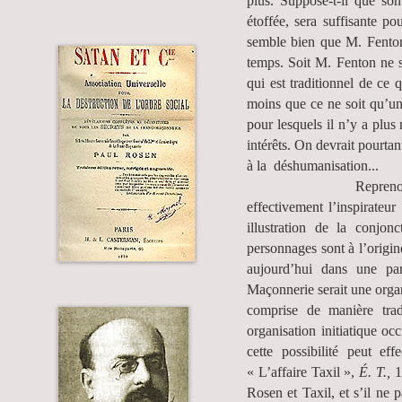
plus. Suppose-t-il que son
étoffée, sera suffisante p
semble bien que M. Fenton,
temps. Soit M. Fenton ne s
qui est traditionnel de ce 
moins que ce ne soit qu’un
pour lesquels il n’y a plus 
intérêts. On devrait pourta
à la déshumanisation...
Reprenons ici les ca
effectivement l’inspirate
illustration de la conjo
personnages sont à l’origi
aujourd’hui dans une par
Maçonnerie serait une orga
comprise de manière tradi
organisation initiatique oc
cette possibilité peut ef
« L’affaire Taxil »,
É. T.,
1
Rosen et Taxil, et s’il ne 