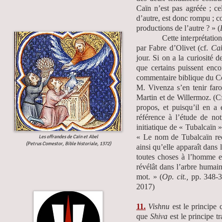
Caïn n’est pas agréée ; cel
d’autre, est donc rompu ; c
productions de l’autre ? » (
Cette interprétation par G
par Fabre d’Olivet (cf.
Cah
jour. Si on a la curiosité
que certains puissent enco
commentaire biblique du Co
M. Vivenza s’en tenir faro
Martin et de Willermoz. (C
propos, et puisqu’il en a 
référence à l’étude de not
initiatique de « Tubalcaïn
« Le nom de Tubalcaïn recè
Les offrandes de Caïn et Abel
(Petrus Comestor, Bible historiale, 1372)
ainsi qu’elle apparaît dans 
toutes choses à l’homme et 
révélât dans l’arbre humai
mot. » (
Op. cit.,
pp. 348-3
2017)
11.
Vishnu
est le principe 
que
Shiva
est le principe t