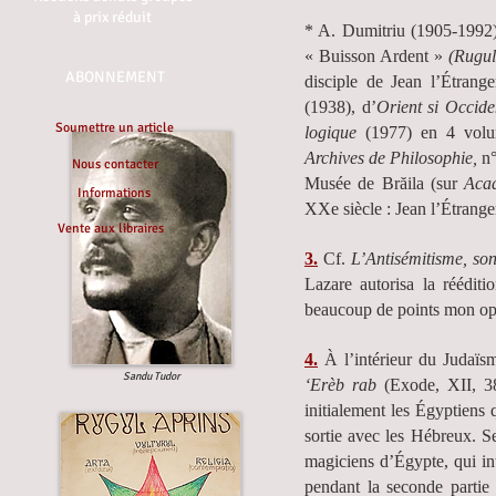
à prix réduit
* A. Dumitriu (1905-1992)
« Buisson Ardent »
(Rugul
ABONNEMENT
disciple de Jean l’Étrang
(1938), d’
Orient si Occid
Soumettre un article
logique
(1977) en 4 volum
Archives de Philosophie,
n°
Nous contacter
Musée de Brăila (sur
Aca
Informations
XXe siècle : Jean l’Étrange
Vente aux libraires
3.
Cf.
L’Antisémitisme, son
Lazare autorisa la rééditi
beaucoup de points mon opi
4.
À l’intérieur du Judaïs
Sandu Tudor
‘Erèb rab
(Exode, XII, 38
initialement les Égyptiens 
sortie avec les Hébreux. S
magiciens d’Égypte, qui int
pendant la seconde partie 