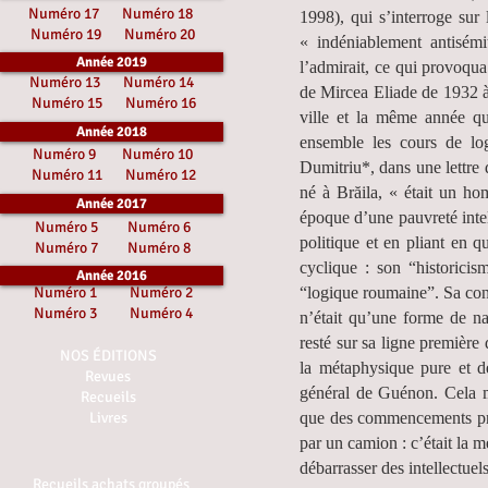
Numéro 17
Numéro 18
1998), qui s’interroge sur
Numéro 19
Numéro 20
« indéniablement antisémit
Année 2019
l’admirait, ce qui provoqua
Numéro 13
Numéro 14
de Mircea Eliade de 1932 à
Numéro 15
Numéro 16
ville et la même année que
Année 2018
ensemble les cours de lo
Numéro 9
Numéro 10
Dumitriu*, dans une lettre
Numéro 11
Numéro 12
né à Brăila, « était un ho
Année 2017
époque d’une pauvreté intell
Numéro 5
Numéro 6
politique et en pliant en 
Numéro 7
Numéro 8
cyclique : son “historicis
Année 2016
Numéro 1
Numéro 2
“logique roumaine”. Sa conc
Numéro 3
Numéro 4
n’était qu’une forme de na
resté sur sa ligne première
NOS ÉDITIONS
la métaphysique pure et de
Revues
général de Guénon. Cela m
Recueils
Livres
que des commencements prom
par un camion : c’était la 
débarrasser des intellectuels
Recueils achats groupés