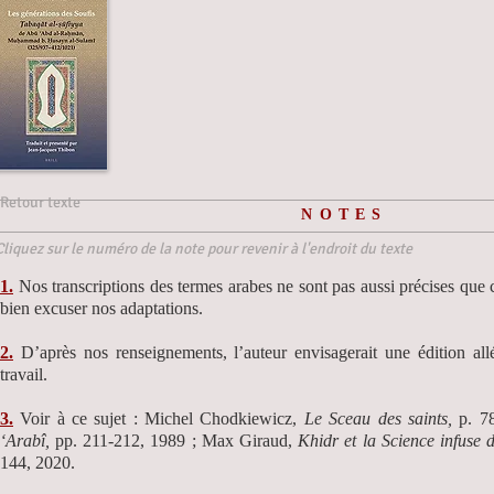
Retour texte
NOTES
Cliquez sur le numéro de la note pour revenir à l'endroit du texte
1.
Nos transcriptions des termes arabes ne sont pas aussi précises que c
bien excuser nos adaptations.
2.
D’après nos renseignements, l’auteur envisagerait une édition all
travail.
3.
Voir à ce sujet : Michel Chodkiewicz,
Le Sceau des saints,
p. 78
‘Arabî,
pp. 211-212, 1989 ; Max Giraud,
Khidr et la Science infuse 
144, 2020.