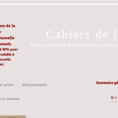
ans de la
Cahiers de 
e
ionnelle
nnuels
Revue d'études des doctrines et des 
 à 30%
pour
é
valable à
ecueils
ici
Sommaire gén
en vente
Abonnements
MI
r au sommaire