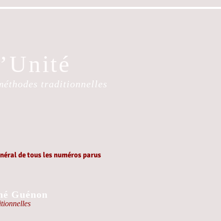
l’Unité
méthodes traditionnelles
éral de tous les numéros parus
né Guénon
tionnelles