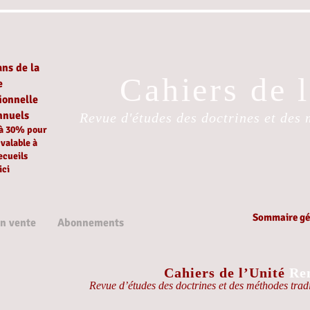
ans de la
Cahiers de 
e
ionnelle
nnuels
Revue d'études des doctrines et des 
 à 30%
pour
é
valable à
ecueils
ici
Sommaire gén
en vente
Abonnements
Cahiers de l’Unité
Re
Revue d’études des doctrines et des méthodes tradi