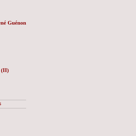
 René Guénon
(II)
S